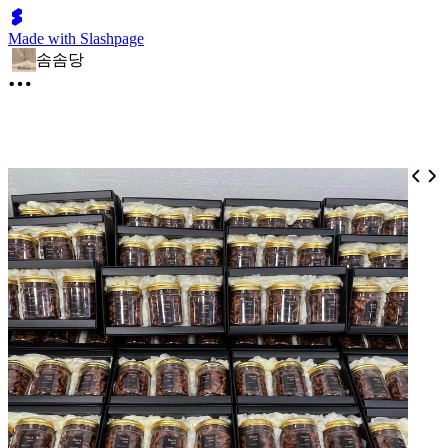
Made with Slashpage
솜솜당