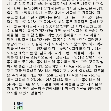
지겨운 일을 끝내고 싶다는 생각을 한다. 사실은 지금도 하고 있
지.. 반복되는 일상에서 삶의 원동력을 가지고 있는 것은 굉장한
힘이 될 수 있겠다 싶다. 누군가에게는 가족이 그 원동력이 될
수도 있겠고, 어떤 사람에게는 본인이 그리는 미래나 꿈이 원동
력이 될 수도 있겠지 그 중에서도 제일 좋은 원동력은 '좋아하고
재미있는'이 아닐까 가장 집중력을 발휘하고 지치지도 않고 할
수 있을 때는 결국 재미가 있을 때인 듯 싶다. 그러나! 꾸준히 재
미를 붙이는 게 참 힘들다. 어떤 것에 흥미를 느끼고 재미를 느
끼면서도 조금 해보다가 금방 그 흥미는 식어버린다. 그러면 의
무감에 하게 되고, 결국 포기. 아직까지도 꾸준히 좋아하고 빅재
미를 선사해주는 무언가를 찾지는 못했다. 그래도 찾기 위해서
노력은 계속 하는 중. 결국 이러다가 이런 노력들이 모여서 '재
미를 찾겠다'는 원동력으로 자리잡을지도..? 인생을 살면서 내가
좋아하는 루틴이나 좋아하는 일, 좋아하는 장소. 그런 것들을 쌓
아가면 좋겠다고 생각한 오늘이었다. DCA로 자산을 모아가는
것도 결국 변동성을 헷지하기 위함이고 나에게 항상성과 평온함
을 주기 위함이기도 하다. 물론 그 전에 DCA 할 "좋은 자산"을
찾는 과정이 필수적이다. 이처럼 나와 맞는, 내가 좋아하는 일
(취미라든가)을 찾고, 그 일을 하며 내 마음을 평온하게 지킬 수
가 있다면 인생 굴곡의 순간에서도 내 마음과 정신을 평탄하게
유지할 수 있지 않을까?
일상
생각