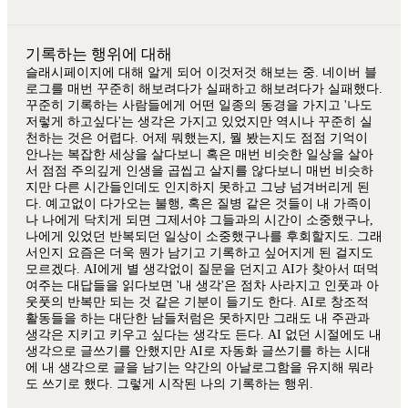
기록하는 행위에 대해
슬래시페이지에 대해 알게 되어 이것저것 해보는 중. 네이버 블
로그를 매번 꾸준히 해보려다가 실패하고 해보려다가 실패했다.
꾸준히 기록하는 사람들에게 어떤 일종의 동경을 가지고 '나도
저렇게 하고싶다'는 생각은 가지고 있었지만 역시나 꾸준히 실
천하는 것은 어렵다. 어제 뭐했는지, 뭘 봤는지도 점점 기억이
안나는 복잡한 세상을 살다보니 혹은 매번 비슷한 일상을 살아
서 점점 주의깊게 인생을 곱씹고 살지를 않다보니 매번 비슷하
지만 다른 시간들인데도 인지하지 못하고 그냥 넘겨버리게 된
다. 예고없이 다가오는 불행, 혹은 질병 같은 것들이 내 가족이
나 나에게 닥치게 되면 그제서야 그들과의 시간이 소중했구나,
나에게 있었던 반복되던 일상이 소중했구나를 후회할지도. 그래
서인지 요즘은 더욱 뭔가 남기고 기록하고 싶어지게 된 걸지도
모르겠다. AI에게 별 생각없이 질문을 던지고 AI가 찾아서 떠먹
여주는 대답들을 읽다보면 '내 생각'은 점차 사라지고 인풋과 아
웃풋의 반복만 되는 것 같은 기분이 들기도 한다. AI로 창조적
활동들을 하는 대단한 남들처럼은 못하지만 그래도 내 주관과
생각은 지키고 키우고 싶다는 생각도 든다. AI 없던 시절에도 내
생각으로 글쓰기를 안했지만 AI로 자동화 글쓰기를 하는 시대
에 내 생각으로 글을 남기는 약간의 아날로그함을 유지해 뭐라
도 쓰기로 했다. 그렇게 시작된 나의 기록하는 행위.