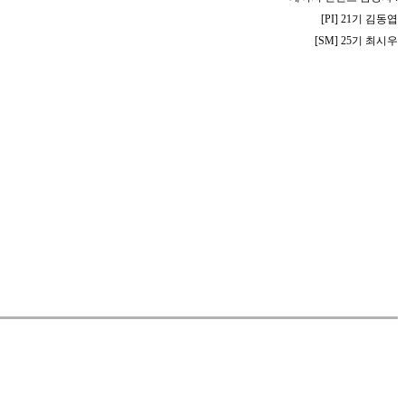
[PI] 21기 김동엽
[SM] 25기 최시우