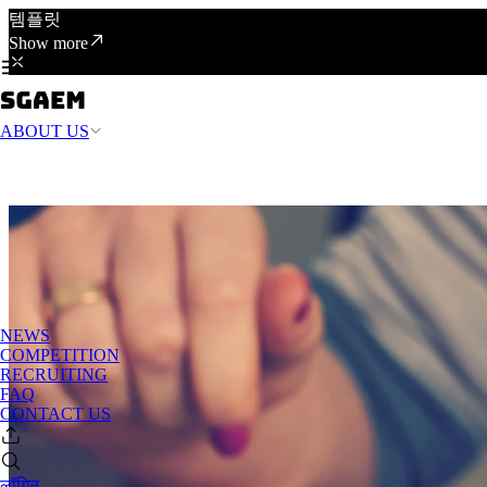
템플릿
Show more
ABOUT US
NEWS
COMPETITION
RECRUITING
FAQ
CONTACT US
लॉगिन