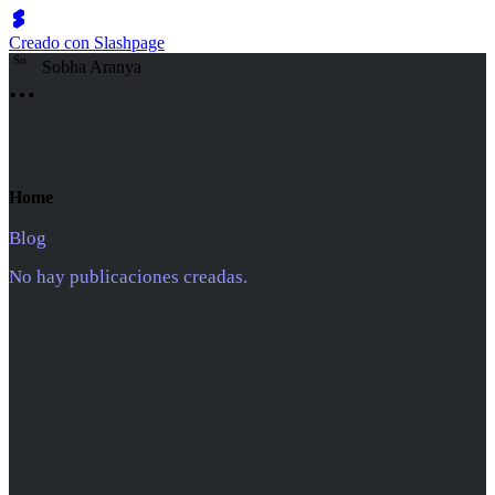
Creado con Slashpage
S
o
Sobha Aranya
Home
Blog
No hay publicaciones creadas.