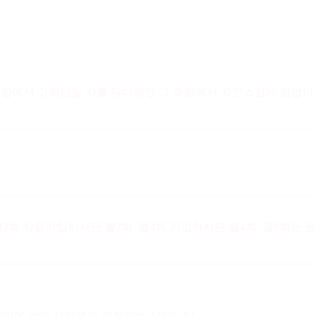
이벤트 관련 자주
물어보는 질문들
주차장에서 고객님들 차를 닦다보면 그 과정에서 자연스럽게 영업이
회 상품가입하시면 월2회, 월4회 가입하시면 월4회, 월8회는
말일에 남은 15일분은 결제하는 식입니다.