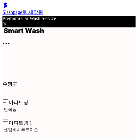
Slashpage로 제작됨
Premium Car Wash Service
수영구
아파트명
민락동
아파트명 1
센텀비치푸르지오