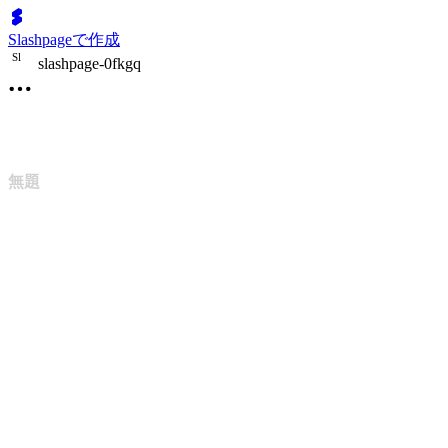
Slashpageで作成
S
l
slashpage-0fkgq
無題