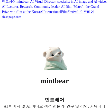
민트베어 mintbear, AI Visual Director, specialist in AI image and AI video.
AI Lecturer, Research, Community leader. AI film [Mateo], the Grand
Prize-win film at the KoreaAIInternationalFilmFestival. 민트베어
slashpage.com
mintbear
민트베어
AI 이미지 및 AI 비디오 생성 전문가. 연구 및 강연, 커뮤니티