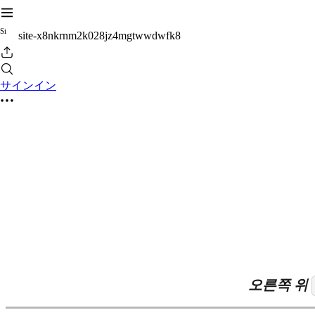
S
i
site-x8nkrnm2k028jz4mgtwwdwfk8
サインイン
오른쪽 위