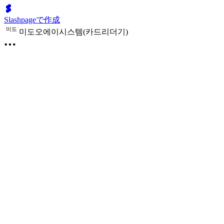
Slashpageで作成
미
도
미도오에이시스템(카드리더기)