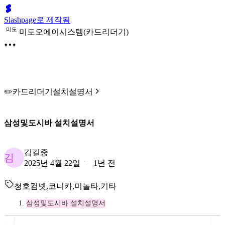
Slashpage로 제작됨
미
도
미도오에이시스템(카드리더기)
✏️카드리더기설치설명서
삼성및도시바 설치설명서
김길중
김
2025년 4월 22일
1년 전
청호컴넷,코니카,미놀타,기타
삼성및도시바 설치설명서