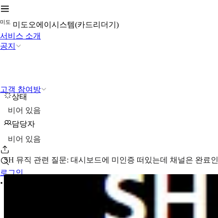
미
도
미도오에이시스템(카드리더기)
서비스 소개
공지
고객 참여방
상태
비어 있음
담당자
비어 있음
SH 뮤직 관련 질문: 대시보드에 미인증 떠있는데 채널은 완료인
로그인