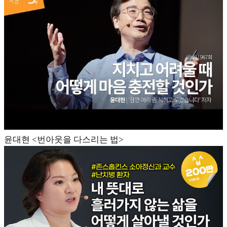
윤대현 <번아웃을 다스리는 법>