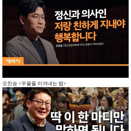
오진승 <우울을 이겨내는 법>