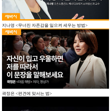
지나영 <무너진 자존감을 일으켜 세우는 방법>
곽정은 <편견에 맞서는 법>