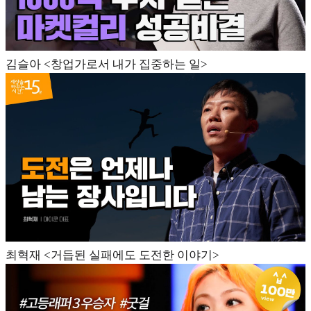
김슬아 <창업가로서 내가 집중하는 일>
최혁재 <거듭된 실패에도 도전한 이야기>