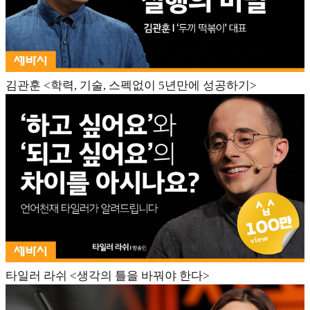
김관훈 <학력, 기술, 스펙없이 5년만에 성공하기>
타일러 라쉬 <생각의 틀을 바꿔야 한다>