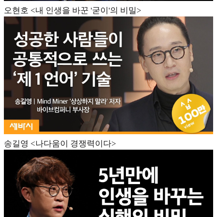
오현호 <내 인생을 바꾼 '굳이'의 비밀>
송길영 <나다움이 경쟁력이다>