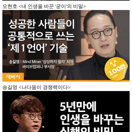
오현호 <내 인생을 바꾼 '굳이'의 비밀>
송길영 <나다움이 경쟁력이다>