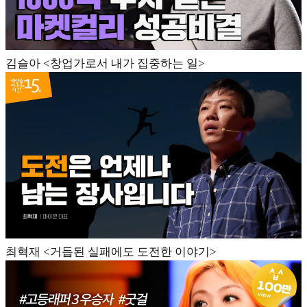
김슬아 <창업가로서 내가 집중하는 일>
최혁재 <거듭된 실패에도 도전한 이야기>