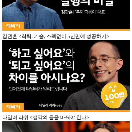
김관훈 <학력, 기술, 스펙없이 5년만에 성공하기>
타일러 라쉬 <생각의 틀을 바꿔야 한다>