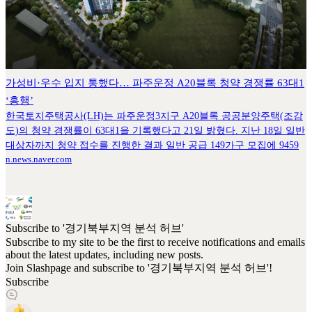
가성비·우수 입지 통했다… 파주운정 A20블록 청약 경쟁률 63대1
‘흥행’
한국토지주택공사(LH)는 파주운정3지구 A20블록 공공분양주택(조감
도)의 청약 경쟁률이 63대1을 기록했다고 21일 밝혔다. 지난 18일 일반
대상자까지 청약 접수를 진행한 결과 일반 공급 149가구 모집에 9459
n.news.naver.com
Subscribe to '경기북부지역 분석 허브'
Subscribe to my site to be the first to receive notifications and emails
about the latest updates, including new posts.
Join Slashpage and subscribe to '경기북부지역 분석 허브'!
Subscribe