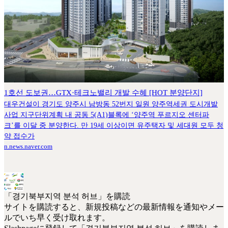
1호선 도보권…GTX·테크노밸리 개발 수혜 [HOT 분양단지]
대우건설이 경기도 양주시 남방동 52번지 일원 양주역세권 도시개발
사업 지구단위계획 내 공동 5(A1)블록에 ‘양주역 푸르지오 센터파
크’를 이달 중 분양한다. 만 19세 이상이면 유주택자 및 세대원 모두 청
약 접수가
n.news.naver.com
「경기북부지역 분석 허브」を購読
サイトを購読すると、新規投稿などの最新情報を通知やメー
ルでいち早く受け取れます。