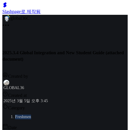
Slashpage로 제작됨
global36C
2025.3.4 Global Integration and New Student Guide (attached
document)
Created by
GLOBAL36
Created at
2025년 3월 5일 오후 3:45
Category
Freshmen
Date