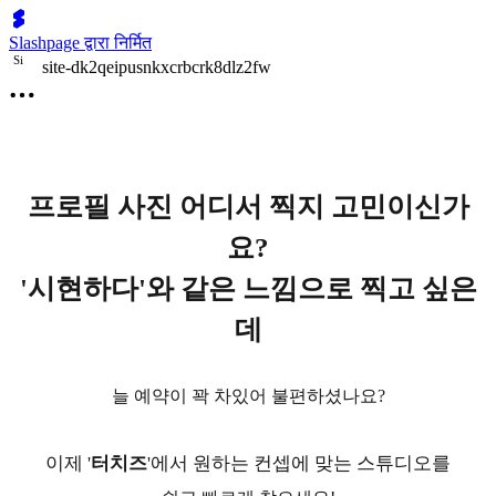
Slashpage द्वारा निर्मित
S
i
site-dk2qeipusnkxcrbcrk8dlz2fw
프로필 사진 어디서 찍지 고민이신가
요?
'시현하다'와 같은 느낌으로 찍고 싶은
데
늘 예약이 꽉 차있어 불편하셨나요?
이제 '
터치즈
'에서 원하는 컨셉에 맞는 스튜디오를