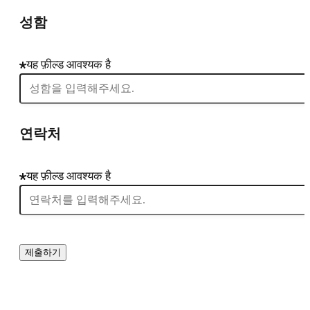
성함
यह फ़ील्ड आवश्यक है
연락처
यह फ़ील्ड आवश्यक है
제출하기