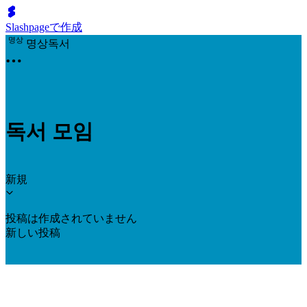
Slashpageで作成
명
상
명상독서
독서 모임
新規
投稿は作成されていません
新しい投稿