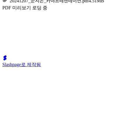
20241207_문시은_카야프레젠테이션.pdf
4.51MB
PDF 미리보기 로딩 중
Slashpage로 제작됨