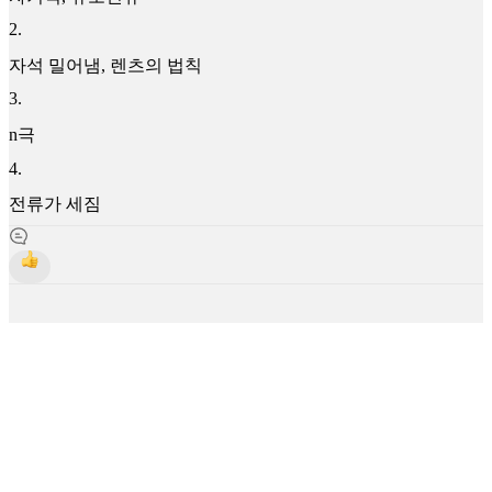
2
.
자석 밀어냄, 렌츠의 법칙
3
.
n극
4
.
전류가 세짐