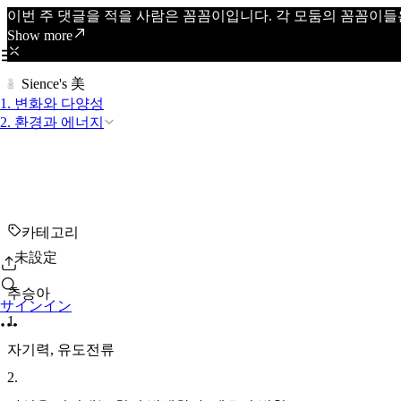
이번 주 댓글을 적을 사람은 꼼꼼이입니다. 각 모둠의 꼼꼼이들
Show more
Sience's 美
1. 변화와 다양성
2. 환경과 에너지
카테고리
未設定
추승아
サインイン
1
.
자기력, 유도전류
2
.