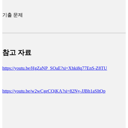
기출 문제
참고 자료
https://youtu.be/HgZaNP_SOaE?si=Xhki8q77EnS-Z8TU
https://youtu.be/w2wCgeCQiKA?si=82Ny-JJBh1aSItQp