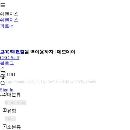
쉬벤처스
쉬벤처스
파트너
교육·멘토링
VC의 거절을 역이용하자 | 데모데이
CEO Staff
블로그
URL
https://youtu.be/7gl2u1jeaAw?si=6IGHaw2EYRyxZm6r
Sign In
대분류
Fundraising
유형
Video
소분류