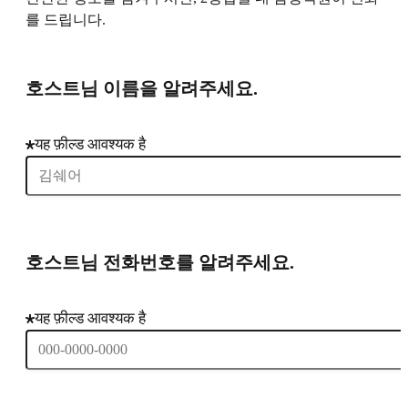
를 드립니다.
호스트님 이름을 알려주세요.
यह फ़ील्ड आवश्यक है
호스트님 전화번호를 알려주세요.
यह फ़ील्ड आवश्यक है