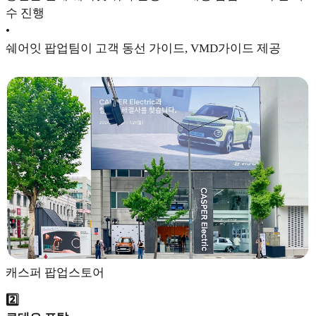
수 진행
•
쉐어잇 팝업팀이 고객 동선 가이드, VMD가이드 제공
캐스퍼 팝업스토어
2️⃣