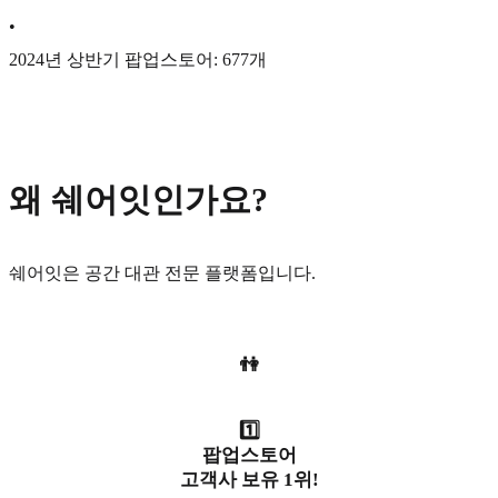
•
2024년 상반기 팝업스토어: 677개
왜 쉐어잇인가요?
쉐어잇은 공간 대관 전문 플랫폼입니다.
👫
1️⃣
팝업스토어
고객사 보유 1위!