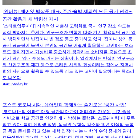
[인터뷰] 쉐어잇 박상준 대표, 주거∙숙박 제외한 모든 공간 연결∙∙∙
공간 활용의 새 방향성 제시
[스타트업투데이] 지속적인 저출산∙고령화로 국내 인구 감소 속도는
점점 빨라지는 추세다. 인구구조가 변함에 따라 기존 활용되던 공간 역
시 방치되면서 빈집이나 빈 점포 등도 증가하고 있다. 집이나 상가 등
공간 공급량이 늘면서 본인의 공간을 어떻게 활용할지 고민하는 호스
트도 많아지면서 가성비를 중요하게 생각하는 소비자를 중심으로 초
단기 공간 임대 수요도 커지는 상황이다. 일각에서는 빈집이 인구구조
와 산업구조의 재편 등으로 초래된 사회적 현상이라는 점에서 지역사
회의 자산으로 활용될 수 있도록 심도 있는 고민이 필요하다는 목소리
도 나온다
startuptoday.kr
포스트 코로나 시대, 쉐어잇과 함께하는 슬기로운 ‘공간 사업’
'코로나19'의 여파로 대형 공간의 대관이 어려워진 가운데, IT기술을
기반으로 학교 공간을 안전하게 개방하는 플랫폼 ‘스쿨쉐어링’이 주목
받고 있다. 특히 신입생 정원, 외국인 유학생 감소와 10년 이상의 등록
금 동결 문제를 겪고 있는 대학 입장에서는 대학의 수익 증대와 관리
효율성까지 기대할 수 있는 스마트한 ‘학교 개방’ 모델에 관심이 쏠리