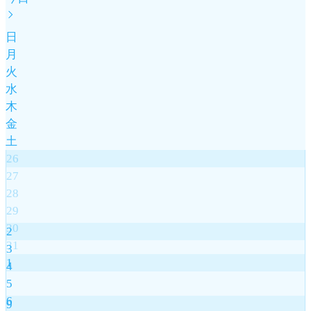
日
月
火
水
木
金
土
26
27
28
29
30
2
31
3
1
4
5
6
9