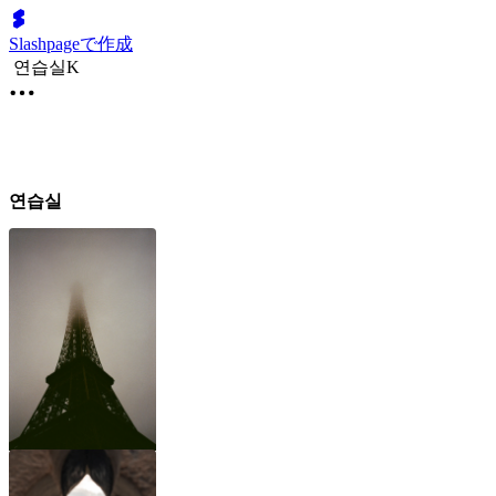
Slashpageで作成
연습실K
연습실