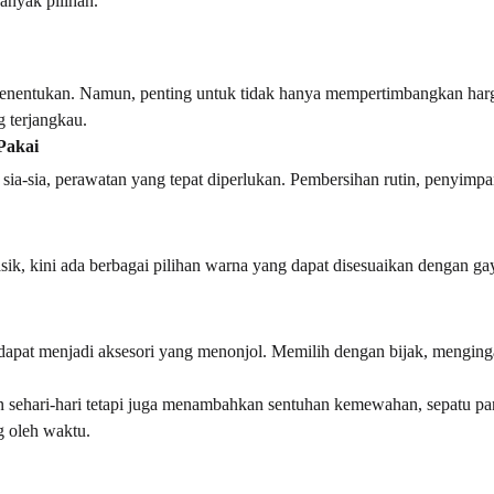
anyak pilihan.
nentukan. Namun, penting untuk tidak hanya mempertimbangkan harga, 
 terjangkau.
Pakai
k sia-sia, perawatan yang tepat diperlukan. Pembersihan rutin, penyi
asik, kini ada berbagai pilihan warna yang dapat disesuaikan dengan
l dapat menjadi aksesori yang menonjol. Memilih dengan bijak, mengin
sehari-hari tetapi juga menambahkan sentuhan kemewahan, sepatu pantof
g oleh waktu.