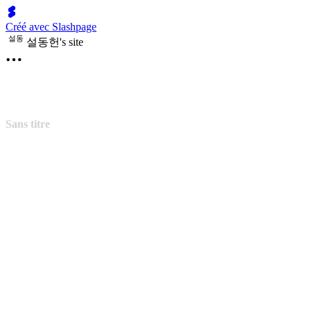
Créé avec Slashpage
설
동
설동헌's site
Sans titre