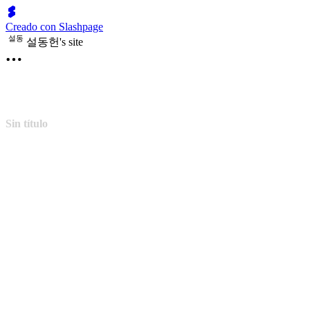
Creado con Slashpage
설
동
설동헌's site
Sin título