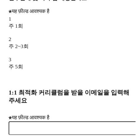
यह फ़ील्ड आवश्यक है
1
주 1회
2
주 2~3회
3
주 5회
1:1 최적화 커리큘럼을 받을 이메일을 입력해
주세요
यह फ़ील्ड आवश्यक है