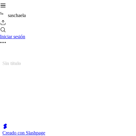
S
a
saschaela
Iniciar sesión
Sin título
Creado con Slashpage