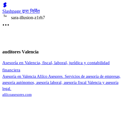
Slashpage द्वारा निर्मित
S
a
sara-illusion-z1rh7
auditores Valencia
Asesoría en Valencia, fiscal, laboral, jurídica y contabilidad
financiera
Asesoría en Valencia Afilco Asesores. Servicios de asesoría de empresas,
asesoría autónomos, asesoría laboral, asesoría fiscal Valencia y asesoría
legal.
afilcoasesores.com