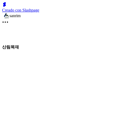
Creado con Slashpage
sanrim
산림목재