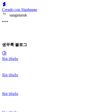
Creado con Slashpage
S
a
sangmuruk
생무룩 블로그
Sin título
Sin título
Sin título