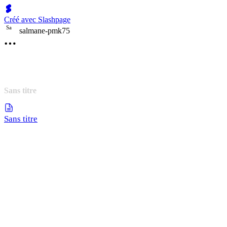
Créé avec Slashpage
S
a
salmane-pmk75
Sans titre
Sans titre