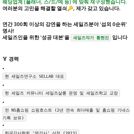
웨딩업계 (플래너, 스/드/메 등) 에 맞춰 재구성했습니다.
여러분의 고민을 해결할 열쇠🔑, 제가 갖고 있습니다.
연간 300회 이상의 강연을 하는 세일즈분야 '섭외 0순위'
명사!
세일즈인을 위한 '성공 대본'을
입니다
세일즈작가 황현진
🏅 경력
•
현 세일즈연구소 SELLAB 대표
•
현 세일즈 커뮤니티 세일즈살롱 운영 및 세일즈학교 교장
•
전 NS홈쇼핑 쇼핑호스트 (2년 연속 최다매출 및 홈쇼핑 기네스
기록 보유)
•
한국강사협회 '명강사' 선정 (2013)