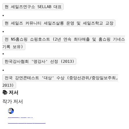
현 세일즈연구소 SELLAB 대표
•
현 세일즈 커뮤니티 세일즈살롱 운영 및 세일즈학교 교장
•
전 NS홈쇼핑 쇼핑호스트 (2년 연속 최다매출 및 홈쇼핑 기네스
기록 보유)
•
한국강사협회 '명강사' 선정 (2013)
•
전국 강연콘테스트 '대상' 수상 (중앙선관위/중앙일보주최,
2013)
📚 저서
작가 저서
위드비_유민균
2024年10月28日 21:18