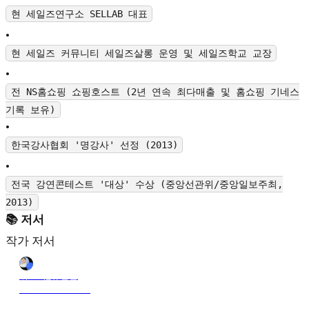
현 세일즈연구소 SELLAB 대표
•
현 세일즈 커뮤니티 세일즈살롱 운영 및 세일즈학교 교장
•
전 NS홈쇼핑 쇼핑호스트 (2년 연속 최다매출 및 홈쇼핑 기네스
기록 보유)
•
한국강사협회 '명강사' 선정 (2013)
•
전국 강연콘테스트 '대상' 수상 (중앙선관위/중앙일보주최,
2013)
📚 저서
작가 저서
위드비_유민균
28 oct. 2024 21:13