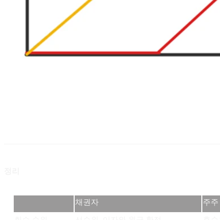
정리
채권자
주주
회수 순위
선순위, 이자와 원금 확정
후순