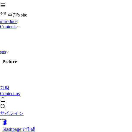
수
연
수연's site
introduce
Contents
sns
Picture
기타
Contect us
サインイン
Slashpageで作成