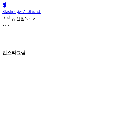
Slashpage로 제작됨
유
진
유진철's site
인스타그램