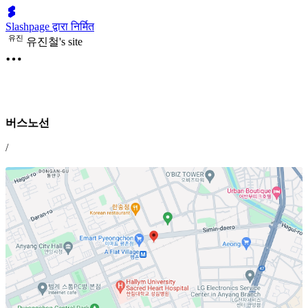
Slashpage द्वारा निर्मित
유
진
유진철's site
버스노선
/