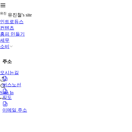
유
진
유진철's site
인트로듀스
컨텐츠
홈피 민들기
세무
소비
주소
오시는길
버스노선
Sign In
지도
이메일 주소