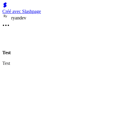
Créé avec Slashpage
R
y
ryandev
Test
Test