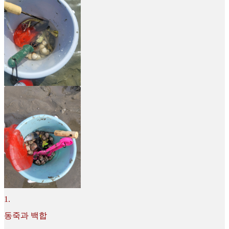
1
.
동죽과 백합