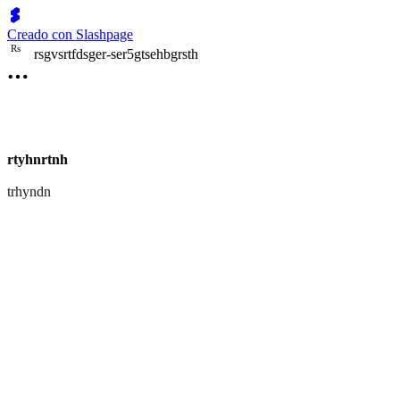
Creado con Slashpage
R
s
rsgvsrtfdsger-ser5gtsehbgrsth
rtyhnrtnh
trhyndn