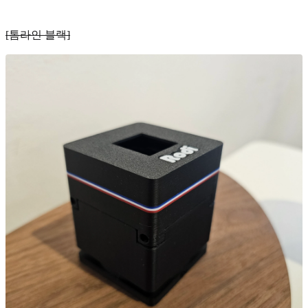
[톰라인 블랙]