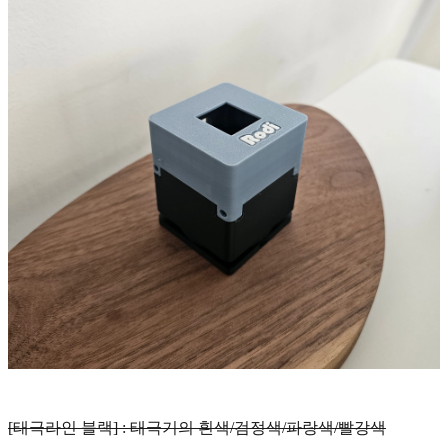
[태극라인 블랙] : 태극기의 흰색/검정색/파랑색/빨강색