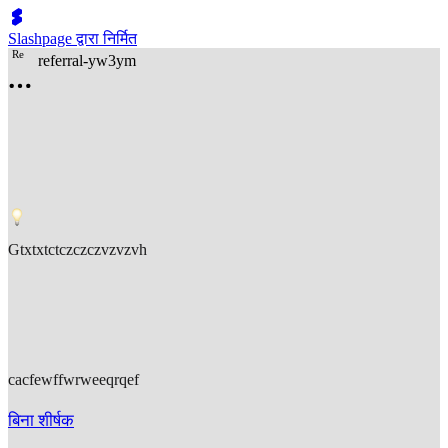
Slashpage द्वारा निर्मित
R
e
referral-yw3ym
Gtxtxtctczczczvzvzvh
cacfewffwrweeqrqef
बिना शीर्षक